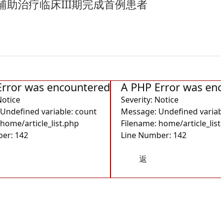
助治疗临床III期完成首例患者
Error was encountered
A PHP Error was en
Notice
Severity: Notice
Undefined variable: count
Message: Undefined variab
 home/article_list.php
Filename: home/article_lis
er: 142
Line Number: 142
返
回首
页