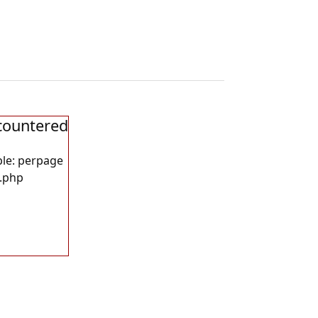
countered
le: perpage
t.php