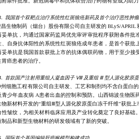
为附条件批准。新冠病毒中和抗体联合治疗药物有望成为助力
3.
我国首个双靶点治疗系统性红斑狼疮新药及首个治疗恶性肿瘤
荣昌生物制药（烟台）股份有限公司自主研发的 BLyS/APR
西妥单抗，均通过国家药监局优先审评审批程序获附条件批
性、自身抗体阳性的系统性红斑狼疮成年患者，是首个获批
西妥单抗是我国首款获批上市的抗体偶联药物，用于至少接受
性胃癌患者的治疗。
4.
首款国产注射用重组人凝血因子 Ⅷ 及重组 Ⅲ 型人源化胶原
神州细胞工程有限公司自主研发、工艺和制剂均不含白蛋白的
及青少年血友病 A患者出血的控制和预防。山西锦波生物医
生物新材料开发的“重组Ⅲ型人源化胶原蛋白冻干纤维”获批
力性皱纹，为相关材料临床应用及产业转化奠定了良好基础
液制品和新型生物材料的研发领域有了新的突破。
5.
国际首个基因编辑肝癌猴模型构建成功