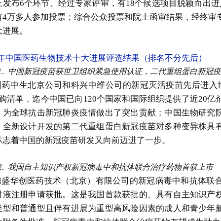
上发布6个环节。经过专家评审，有18个候选项目脱颖而出进
有4万多人参加投票；综合公众投票和院士函审结果，经终审专
大进展。
21年中国医药生物技术十大进展评选结果
（排名不分先后）
1.
中国新冠疫苗获世卫组织紧急使用认证，二代重组蛋白新冠
国药中生北京公司和科兴中维公司的新冠灭活疫苗先后进入
采购清单，迄今中国已向120个国家和国际组织提供了近20
，为全球抗击新冠肺炎疫情做出了突出贡献；中国生物研究
，全新设计开发的第二代重组蛋白新冠疫苗对多种变异株具
标志着中国的新冠疫苗研发又向前迈进了一步。
2.
我国自主知识产权新冠病毒中和抗体联合治疗药物首获上市
腾盛华创医药技术（北京）有限公司的新冠病毒中和抗体联
射液注册申请获批。这是我国首款获批的、具有自主知识产
轻型和普通型且伴有进展为重型高风险因素的成人和青少年