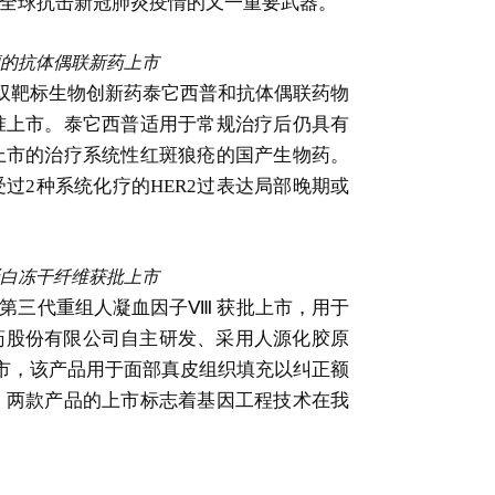
全球抗击新冠肺炎疫情的又一重要武器。
的抗体偶联新药上市
IL 双靶标生物创新药泰它西普和抗体偶联药物
准上市。泰它西普适用于常规治疗后仍具有
上市的治疗系统性红斑狼疮的国产生物药。
过2种系统化疗的HER2过表达局部晚期或
蛋白冻干纤维获批上市
第三代重组人凝血因子Ⅷ 获批上市，用于
药股份有限公司自主研发、采用人源化胶原
上市，该产品用于面部真皮组织填充以纠正额
。两款产品的上市标志着基因工程技术在我