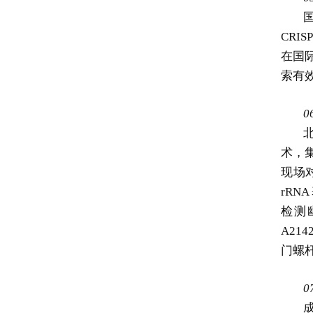
CRI
在国
索有
0
术，
现场
rRN
检测
A21
门螺
0