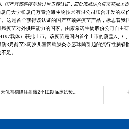
0.
国产宫颈癌疫苗通过世卫预认证，四价流脑结合疫苗获批上市
由厦门大学和厦门万泰沧海生物技术有限公司联合开发的双
证。这是首个获得该认证的国产宫颈癌疫苗产品，标志着我
颈癌疫苗对外供应能力的国家。由康希诺生物股份公司自主研发
RM197载体）获批上市。该疫苗是国内首个上市的覆盖A、C
预防3月龄至3周岁儿童因脑膜炎奈瑟球菌引起的流行性脑脊
的不足。
华昊中天优替德隆注射液2个III期临床试验申请获得NMPA受理