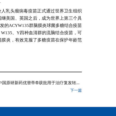
价人乳头瘤病毒疫苗正式通过世界卫生组织
国继美国、英国之后，成为世界上第三个具
的ACYW135群脑膜炎球菌多糖结合疫苗
、W135、Y四种血清群的流脑结合疫苗，可
髓膜炎，有效克服了多糖疫苗在保护年龄范
中国原研新药优替帝®获批用于治疗复发转移性晚期乳腺癌
下一篇