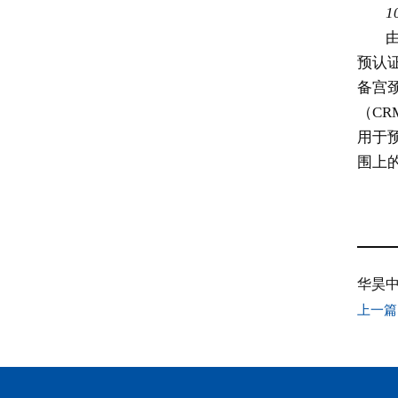
1
预认
备宫
（C
用于
围上
上一篇