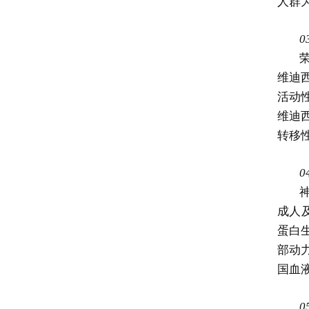
人群
0
维迪
活动
维迪
转移
0
成人
蛋白
部动
国血
0