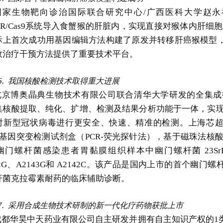
国家生物靶向诊治国际联合研究中心/广西医科大学赵
SPR/Cas9系统导入食蟹猴的肝脏内，实现直接对猴体内肝细胞
际上首次成功用基因编辑方法构建了原发并转移肝癌猴模型
效治疗干预方法提供了重要技术平台。
6.
我国核酸检测技术取得重大进展
北京博奥晶典生物技术有限公司联合清华大学研发的全集成
集核酸提取、纯化、扩增、检测及结果分析功能于一体，实现
对新型冠状病毒进行更安全、快速、精准的检测。上海芯超生
A 基因突变检测试剂盒（PCR-荧光探针法），基于磁珠法核
幽门螺杆菌感染患者胃黏膜组织样本中幽门螺杆菌 23Sr
42G、A2143G和 A2142C。该产品是国内上市的首个幽门
杆菌克拉霉素耐药的临床辅助诊断。
7.
采用合成生物技术研制的新一代化疗药物获批上市
成都华昊中天药业有限公司自主研发并拥有自主知识产权的1