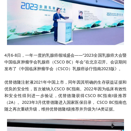
4月
6-8
日，一年一度的乳腺癌领域盛会——“
2023
全国乳腺癌大会暨
中国临床肿瘤学会乳腺癌（
CSCO BC
）年会”在北京召开。会议期间
发布了《中国临床肿瘤学会（
CSCO
）乳腺癌诊疗指南
2023
版》。
优替德隆注射液
2021
年中国上市，同年因其明确的生存获益证据和
优良的安全性，首次被纳入
CSCO BC
指南。
2022
年因为临床有效性
和安全性得到进一步验证，优替德隆获得
CSCO BC
指南Ⅰ级推荐
（
2A
）。
2023
年
3
月优替德隆进入国家医保目录，
CSCO BC
指南也
随之再次重磅升级，维持优替德隆Ⅰ级推荐并升级为
1A
类证据。