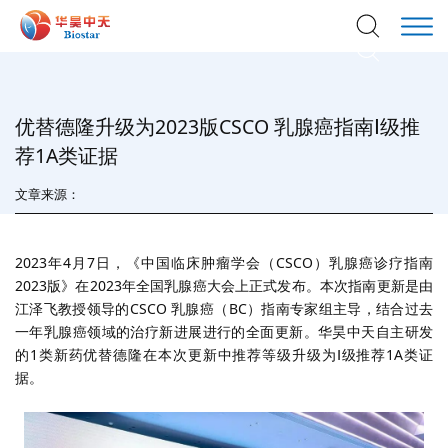
优替德隆升级为2023版CSCO 乳腺癌指南Ⅰ级推
荐1A类证据
文章来源：
2023年
4
月
7
日，《中国临床肿瘤学会（
CSCO
）乳腺癌诊疗指南
2023
版》在
2023
年全国乳腺癌大会上正式发布。本次指南更新是由
江泽飞教授领导的
CSCO
乳腺癌（
BC
）指南专家组主导，结合过去
一年乳腺癌领域的治疗新进展进行的全面更新。华昊中天自主研发
的
1
类新药优替德隆在本次更新中推荐等级升级为
Ⅰ
级推荐
1A
类证
据。