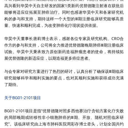
高兴看到华昊中天自主研发的国家
1
类新药优替德隆注射液在获批后
能够将适应症拓展至肺癌治疗。同时也感谢华昊中天和各家研究机
构的参与和支持，期待这样一个大型的
Ⅲ
期注册临床研究能够高质
量、快速和顺利完成，为改变肺癌化疗现状提供依据。
华昊中天董事长唐莉博士表示，感谢各位专家及研究机构、
CRO
合
作方的参与和支持，公司将全力推进优替德隆晚期肺癌
Ⅲ
期注册临床
试验。华昊中天秉承致力原创新药造福肿瘤患者的使命，将持续拓
展优替德隆的新适应症，以期造福更多癌症患者。
与会专家对研究方案进行了热烈的研讨，认真分析了确保该Ⅲ期临床
研究能够科学和顺利实施的要点，也对其顺利实施和获得成功充满
了期待。
关于
BG01-2101
项目
BG01-2101项目是指
“
优替德隆对照多西他赛治疗含铂方案化疗失败
的局部晚期或转移性非小细胞肺癌的
Ⅲ
期、开放、随机对照临床研
究
”
。该临床研究由上海市肺科医院周彩存博士牵头，计划全国共约