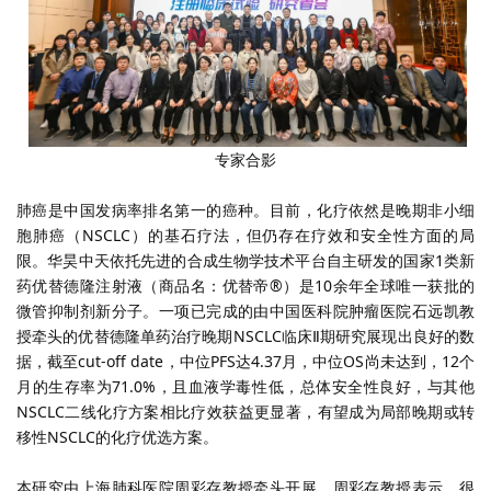
专家合影
肺癌是中国发病率排名第一的癌种。目前，化疗依然是晚期非小细
胞肺癌（
NSCLC
）的基石疗法，但仍存在疗效和安全性方面的局
限。华昊中天依托先进的合成生物学技术平台自主研发的国家
1
类新
药优替德隆注射液（商品名：优替帝®）是
10
余年全球唯一获批的
微管抑制剂新分子。一项已完成的由中国医科院肿瘤医院石远凯教
授牵头的优替德隆单药治疗晚期
NSCLC
临床
Ⅱ
期研究展现出良好的数
据，截至
cut-off date
，中位
PFS
达
4.37
月，中位
OS
尚未达到，
12
个
月的生存率为
71.0%
，且血液学毒性低，总体安全性良好，与其他
NSCLC
二线化疗方案相比疗效获益更显著，有望成为局部晚期或转
移性
NSCLC
的化疗优选方案。
本研究由上海肺科医院周彩存教授牵头开展。周彩存教授表示，很