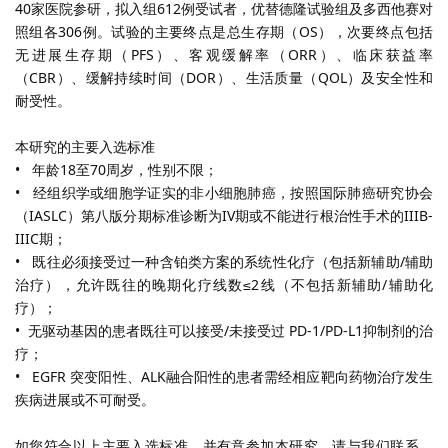
40
家医院参研，拟入组
612
例受试者，优替德隆试验组及多西他赛对
照组各
306
例。试验的主要终点是总生存期（
OS
），次要终点包括
无进展生存期（
PFS
）、客观缓解率（
ORR
）、临床获益率
（
CBR
）、缓解持续时间（
DOR
）、生活质量（
QOL
）及安全性和
耐受性。
本研究的主要入选标准
• 年龄
18
至
70
周岁，性别不限；
• 经组织学或细胞学证实的非小细胞肺癌，按照国际肺癌研究协会
（
IASLC
）第八版分期标准诊断为
IV
期或不能进行根治性手术的
IIIB-
IIIC
期；
• 既往必须接受过一种含铂类方案的系统性化疗（包括新辅助
/
辅助
治疗），允许既往的晚期化疗线数
≤2
线（不包括新辅助
/
辅助化
疗）；
• 无驱动基因的患者既往可以接受
/
未接受过
PD-1/PD-L1
抑制剂的治
疗；
• EGFR 突变阳性、
ALK
融合阳性的患者需经相应靶向药物治疗发生
疾病进展或不可耐受。
如您符合以上主要入选标准，并有意参加本研究，请与我们联系。