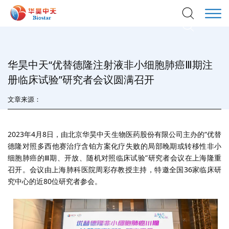
华昊中天“优替德隆注射液非小细胞肺癌Ⅲ期注
册临床试验”研究者会议圆满召开
文章来源：
2023年
4
月
8
日，由北京华昊中天生物医药股份有限公司主办的
“
优替
德隆对照多西他赛治疗含铂方案化疗失败的局部晚期或转移性非小
细胞肺癌的
Ⅲ
期、开放、随机对照临床试验
”
研究者会议在上海隆重
召开。会议由上海肺科医院周彩存教授主持，特邀全国
36
家临床研
究中心的近
80
位研究者参会。