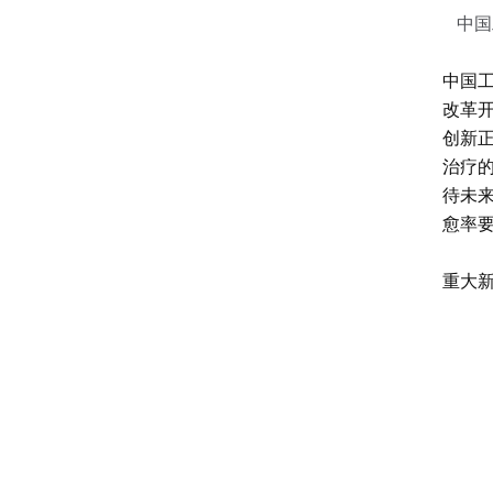
中国
中国
改革
创新
治疗
待未
愈率要
重大