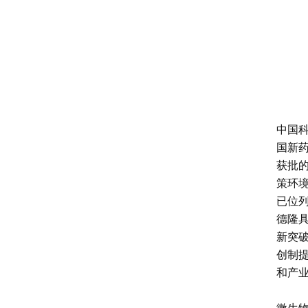
中国
国新
获批
策环
已位
德隆
新突
创制
和产
微生