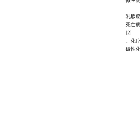
乳腺癌
死亡病
[2]
。化
破性