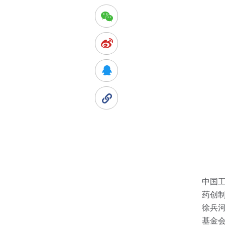
中国
药创
徐兵
基金