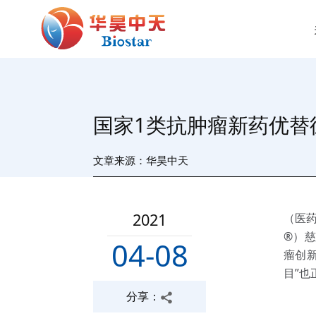
国家1类抗肿瘤新药优替
文章来源：华昊中天
2021
（医药
®）
04-08
瘤创
目”
分享：