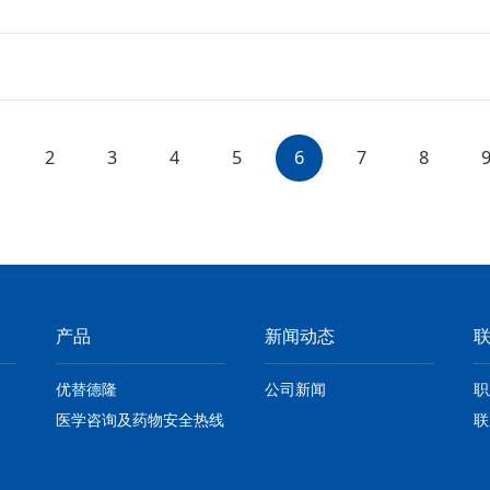
2
3
4
5
6
7
8
产品
新闻动态
优替德隆
公司新闻
职
医学咨询及药物安全热线
联