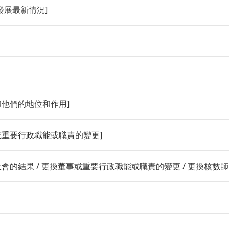
務發展最新情況]
單和他們的地位和作用]
事或重要行政職能或職責的變更]
大會的結果 / 更換董事或重要行政職能或職責的變更 / 更換核數師 /